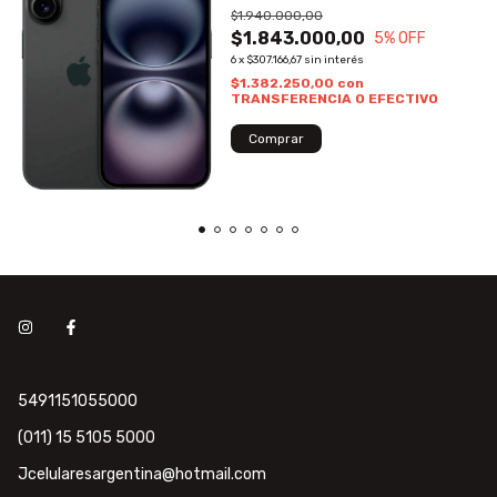
$1.940.000,00
$1.843.000,00
5
% OFF
6
x
$307.166,67
sin interés
$1.382.250,00
con
TRANSFERENCIA O EFECTIVO
5491151055000
(011) 15 5105 5000
Jcelularesargentina@hotmail.com