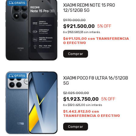
GRATIS
XIAOMI REDMI NOTE 15 PRO
12/512GB 5G
$970.000,00
$921.500,00
5
% OFF
6
x
$153.583,33
sin interés
$691.125,00
con
TRANSFERENCIA
O EFECTIVO
GRATIS
XIAOMI POCO F8 ULTRA 16/512GB
5G
$2.025.000,00
$1.923.750,00
5
% OFF
6
x
$320.625,00
sin interés
$1.442.812,50
con
TRANSFERENCIA O EFECTIVO