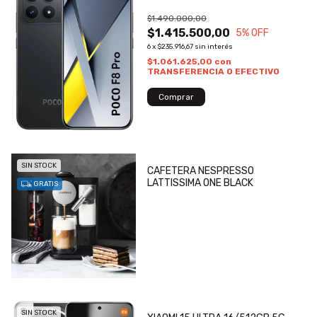
$1.490.000,00
$1.415.500,00
5
% OFF
6
x
$235.916,67
sin interés
$1.061.625,00
con
TRANSFERENCIA O EFECTIVO
SIN STOCK
CAFETERA NESPRESSO
LATTISSIMA ONE BLACK
GRATIS
SIN STOCK