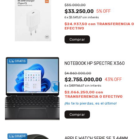
$35.000,00
$33.250,00
5
% OFF
6
x
$5.541,67
sin interés
$24.937,50
con
TRANSFERENCIA O
EFECTIVO
GRATIS
NOTEBOOK HP SPECTRE X360
$4.860.000,00
$2.755.000,00
43
% OFF
6
x
$459.166,67
sin interés
$2.066.250,00
con
TRANSFERENCIA O EFECTIVO
¡No te lo pierdas, es el último!
GRATIS
APPLE WATCH SERIE SE 3 44MM