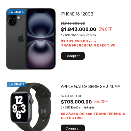
GRATIS
IPHONE 16 128GB
$1.940.000,00
$1.843.000,00
5
% OFF
6
x
$307.166,67
sin interés
$1.382.250,00
con
TRANSFERENCIA O EFECTIVO
GRATIS
APPLE WATCH SERIE SE 3 40MM
$740.000,00
$703.000,00
5
% OFF
6
x
$117.166,67
sin interés
$527.250,00
con
TRANSFERENCIA
O EFECTIVO