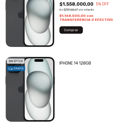
$1.558.000,00
5
% OFF
6
x
$259.666,67
sin interés
$1.168.500,00
con
TRANSFERENCIA O EFECTIVO
SIN STOCK
IPHONE 14 128GB
GRATIS