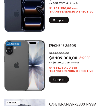
6
x
$433.833,33
sin interés
$1.952.250,00
con
TRANSFERENCIA O EFECTIVO
GRATIS
IPHONE 17 256GB
$2.220.000,00
$2.109.000,00
5
% OFF
6
x
$351.500,00
sin interés
$1.581.750,00
con
TRANSFERENCIA O EFECTIVO
SIN STOCK
CAFETERA NESPRESSO INISSIA