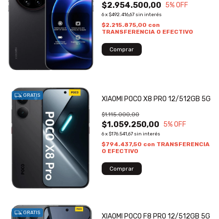
$2.954.500,00
5
% OFF
6
x
$492.416,67
sin interés
$2.215.875,00
con
TRANSFERENCIA O EFECTIVO
GRATIS
XIAOMI POCO X8 PRO 12/512GB 5G
$1.115.000,00
$1.059.250,00
5
% OFF
6
x
$176.541,67
sin interés
$794.437,50
con
TRANSFERENCIA
O EFECTIVO
GRATIS
XIAOMI POCO F8 PRO 12/512GB 5G