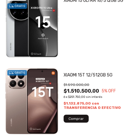
XIAOMI 15 ULTRA 16/512GB 5G
GRATIS
GRATIS
XIAOMI 15T 12/512GB 5G
$1.590.000,00
$1.510.500,00
5
% OFF
6
x
$251.750,00
sin interés
$1.132.875,00
con
TRANSFERENCIA O EFECTIVO