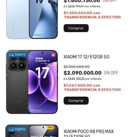
$1.600.750,00
5
% OFF
6
x
$266.791,67
sin interés
$1.200.562,50
con
TRANSFERENCIA O EFECTIVO
GRATIS
XIAOMI 17 12/512GB 5G
$2.200.000,00
$2.090.000,00
5
% OFF
6
x
$348.333,33
sin interés
$1.567.500,00
con
TRANSFERENCIA O EFECTIVO
GRATIS
XIAOMI POCO X8 PRO MAX
12/512GB 5G