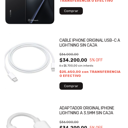
TRANSFERENCIA O EFECTIVO
CABLE IPHONE ORIGINAL USB-C A
LIGHTNING SIN CAJA
$36.000,00
$34.200,00
5
% OFF
6
x
$5.700,00
sin interés
$25.650,00
con
TRANSFERENCIA
O EFECTIVO
ADAPTADOR ORIGINAL IPHONE
LIGHTNING A 3.5MM SIN CAJA
$36.000,00
$34.200,00
5
% OFF