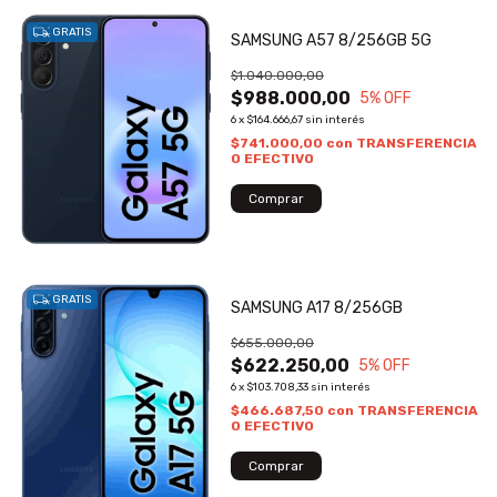
GRATIS
SAMSUNG A57 8/256GB 5G
$1.040.000,00
$988.000,00
5
% OFF
6
x
$164.666,67
sin interés
$741.000,00
con
TRANSFERENCIA
O EFECTIVO
GRATIS
SAMSUNG A17 8/256GB
$655.000,00
$622.250,00
5
% OFF
6
x
$103.708,33
sin interés
$466.687,50
con
TRANSFERENCIA
O EFECTIVO