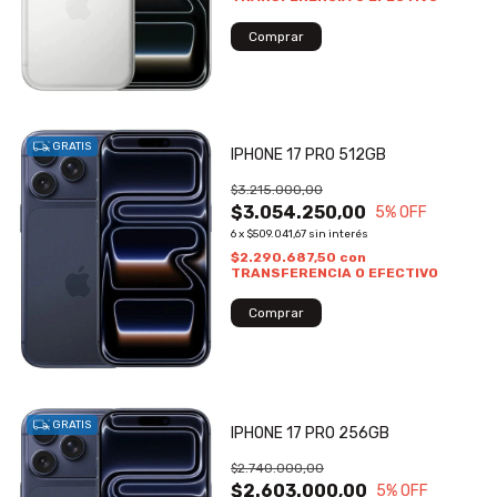
GRATIS
IPHONE 17 PRO 512GB
$3.215.000,00
$3.054.250,00
5
% OFF
6
x
$509.041,67
sin interés
$2.290.687,50
con
TRANSFERENCIA O EFECTIVO
GRATIS
IPHONE 17 PRO 256GB
$2.740.000,00
$2.603.000,00
5
% OFF