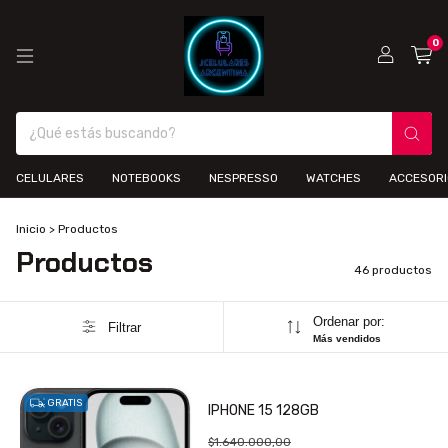
0
CELULARES
NOTEBOOKS
NESPRESSO
WATCHES
ACCESOR
Inicio
>
Productos
Productos
46 productos
Ordenar por:
Filtrar
Más vendidos
GRATIS
IPHONE 15 128GB
$1.640.000,00