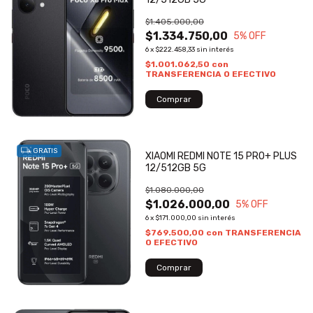
$1.405.000,00
$1.334.750,00
5
% OFF
6
x
$222.458,33
sin interés
$1.001.062,50
con
TRANSFERENCIA O EFECTIVO
GRATIS
XIAOMI REDMI NOTE 15 PRO+ PLUS
12/512GB 5G
$1.080.000,00
$1.026.000,00
5
% OFF
6
x
$171.000,00
sin interés
$769.500,00
con
TRANSFERENCIA
O EFECTIVO