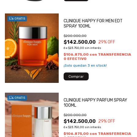
GRATIS
CLINIQUE HAPPY FOR MEN EDT
SPRAY 100ML
$200.000,00
$142.500,00
29
% OFF
6
x
$23.750,00
sin interés
$106.875,00
con
TRANSFERENCIA
O EFECTIVO
¡Solo quedan
3
en stock!
GRATIS
CLINIQUE HAPPY PARFUM SPRAY
100ML
$200.000,00
$142.500,00
29
% OFF
6
x
$23.750,00
sin interés
$106.875,00
con
TRANSFERENCIA