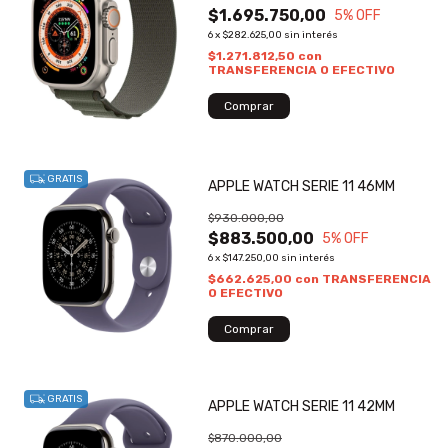
$1.695.750,00
5
% OFF
6
x
$282.625,00
sin interés
$1.271.812,50
con
TRANSFERENCIA O EFECTIVO
GRATIS
APPLE WATCH SERIE 11 46MM
$930.000,00
$883.500,00
5
% OFF
6
x
$147.250,00
sin interés
$662.625,00
con
TRANSFERENCIA
O EFECTIVO
GRATIS
APPLE WATCH SERIE 11 42MM
$870.000,00