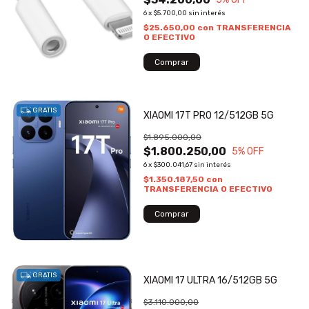
6
x
$5.700,00
sin interés
$25.650,00
con
TRANSFERENCIA
O EFECTIVO
GRATIS
XIAOMI 17T PRO 12/512GB 5G
$1.895.000,00
$1.800.250,00
5
% OFF
6
x
$300.041,67
sin interés
$1.350.187,50
con
TRANSFERENCIA O EFECTIVO
GRATIS
XIAOMI 17 ULTRA 16/512GB 5G
$3.110.000,00