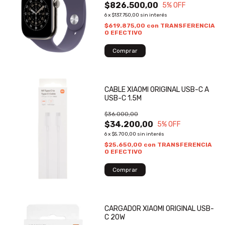
$826.500,00
5
% OFF
6
x
$137.750,00
sin interés
$619.875,00
con
TRANSFERENCIA
O EFECTIVO
CABLE XIAOMI ORIGINAL USB-C A
USB-C 1.5M
$36.000,00
$34.200,00
5
% OFF
6
x
$5.700,00
sin interés
$25.650,00
con
TRANSFERENCIA
O EFECTIVO
CARGADOR XIAOMI ORIGINAL USB-
C 20W