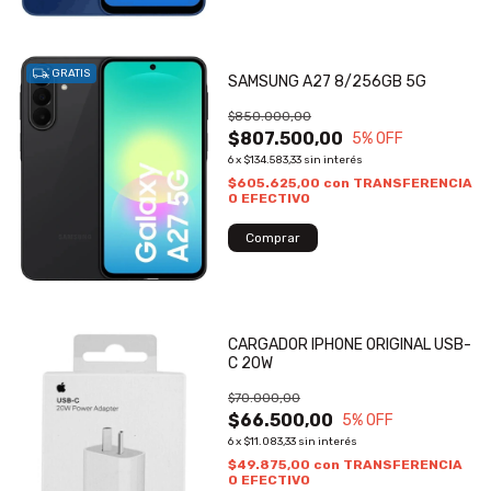
GRATIS
SAMSUNG A27 8/256GB 5G
$850.000,00
$807.500,00
5
% OFF
6
x
$134.583,33
sin interés
$605.625,00
con
TRANSFERENCIA
O EFECTIVO
CARGADOR IPHONE ORIGINAL USB-
C 20W
$70.000,00
$66.500,00
5
% OFF
6
x
$11.083,33
sin interés
$49.875,00
con
TRANSFERENCIA
O EFECTIVO