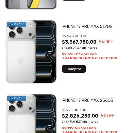
GRATIS
IPHONE 17 PRO MAX 512GB
$3.545.000,00
$3.367.750,00
5
% OFF
6
x
$561.291,67
sin interés
$2.525.812,50
con
TRANSFERENCIA O EFECTIVO
GRATIS
IPHONE 17 PRO MAX 256GB
$2.975.000,00
$2.826.250,00
5
% OFF
6
x
$471.041,67
sin interés
$2.119.687,50
con
TRANSFERENCIA O EFECTIVO