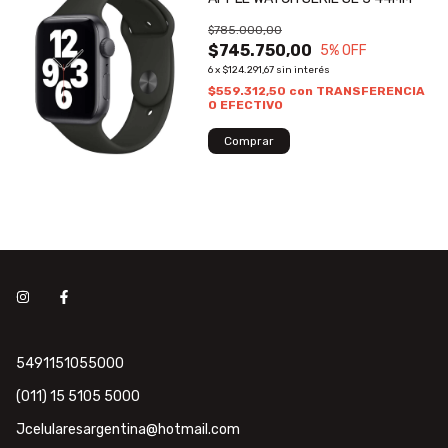
$785.000,00
$745.750,00
5
% OFF
6
x
$124.291,67
sin interés
$559.312,50
con
TRANSFERENCIA
O EFECTIVO
5491151055000
(011) 15 5105 5000
Jcelularesargentina@hotmail.com