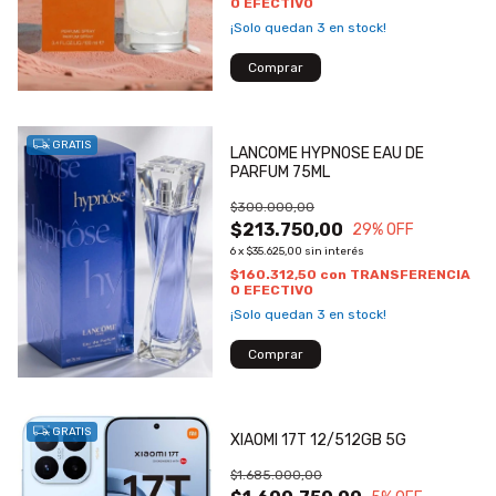
O EFECTIVO
¡Solo quedan
3
en stock!
GRATIS
LANCOME HYPNOSE EAU DE
PARFUM 75ML
$300.000,00
$213.750,00
29
% OFF
6
x
$35.625,00
sin interés
$160.312,50
con
TRANSFERENCIA
O EFECTIVO
¡Solo quedan
3
en stock!
GRATIS
XIAOMI 17T 12/512GB 5G
$1.685.000,00