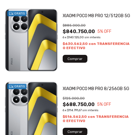
GRATIS
XIAOMI POCO M8 PRO 12/512GB 5G
$885.000,00
$840.750,00
5
% OFF
6
x
$140.125,00
sin interés
$630.562,50
con
TRANSFERENCIA
O EFECTIVO
GRATIS
XIAOMI POCO M8 PRO 8/256GB 5G
$725.000,00
$688.750,00
5
% OFF
6
x
$114.791,67
sin interés
$516.562,50
con
TRANSFERENCIA
O EFECTIVO