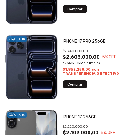
GRATIS
IPHONE 17 PRO 256GB
$2.740.000,00
$2.603.000,00
5
% OFF
6
x
$433.833,33
sin interés
$1.952.250,00
con
TRANSFERENCIA O EFECTIVO
GRATIS
IPHONE 17 256GB
$2.220.000,00
$2.109.000,00
5
% OFF