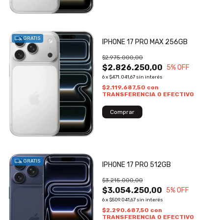
GRATIS
IPHONE 17 PRO MAX 256GB
$2.975.000,00
$2.826.250,00
5
% OFF
6
x
$471.041,67
sin interés
$2.119.687,50
con
TRANSFERENCIA O EFECTIVO
GRATIS
IPHONE 17 PRO 512GB
$3.215.000,00
$3.054.250,00
5
% OFF
6
x
$509.041,67
sin interés
$2.290.687,50
con
TRANSFERENCIA O EFECTIVO