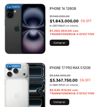
GRATIS
IPHONE 16 128GB
$1.940.000,00
$1.843.000,00
5
% OFF
6
x
$307.166,67
sin interés
$1.382.250,00
con
TRANSFERENCIA O EFECTIVO
GRATIS
IPHONE 17 PRO MAX 512GB
$3.545.000,00
$3.367.750,00
5
% OFF
6
x
$561.291,67
sin interés
$2.525.812,50
con
TRANSFERENCIA O EFECTIVO