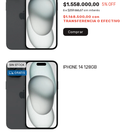
$1.558.000,00
5
% OFF
6
x
$259.666,67
sin interés
$1.168.500,00
con
TRANSFERENCIA O EFECTIVO
SIN STOCK
IPHONE 14 128GB
GRATIS