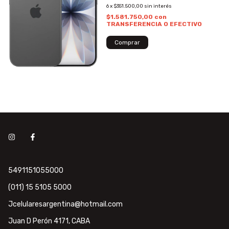
6
x
$351.500,00
sin interés
$1.581.750,00
con
TRANSFERENCIA O EFECTIVO
5491151055000
(011) 15 5105 5000
Jcelularesargentina@hotmail.com
Juan D Perón 4171, CABA